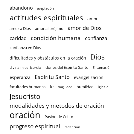
abandono
aceptación
actitudes espirituales
amor
amor de Dios
amor a Dios
amor al prójimo
condición humana
confianza
caridad
confianza en Dios
Dios
dificultades y obstáculos en la oración
dones del Espíritu Santo
divina misericordia
Encarnación
Espíritu Santo
esperanza
evangelización
fe
facultades humanas
humildad
Iglesia
fragilidad
Jesucristo
modalidades y métodos de oración
oración
Pasión de Cristo
progreso espiritual
redención