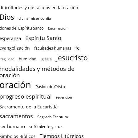
dificultades y obstáculos en la oración
Dios
divina misericordia
dones del Espíritu Santo
Encarnación
Espíritu Santo
esperanza
fe
evangelización
facultades humanas
Jesucristo
humildad
Iglesia
fragilidad
modalidades y métodos de
oración
oración
Pasión de Cristo
progreso espiritual
redención
Sacramento de la Eucaristía
sacramentos
Sagrada Escritura
ser humano
sufrimiento y cruz
Tiempos Litúrgicos
Símbolos Bíblicos