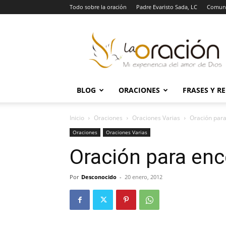
Todo sobre la oración
Padre Evaristo Sada, LC
Comuni
La
Oración
BLOG
ORACIONES
FRASES Y R
Inicio
Oraciones
Oraciones Varias
Oración para
Oraciones
Oraciones Varias
Oración para enc
Por
Desconocido
-
20 enero, 2012