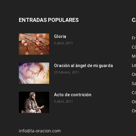
ENTRADAS POPULARES
C
Gloria
Fr
5 abril, 2011
C
Me
Le
Oración al ángel de mi guarda
23 febrero, 2011
O
S
Co
Acto de contrición
Or
5 abril, 2011
O
info@la-oracion.com