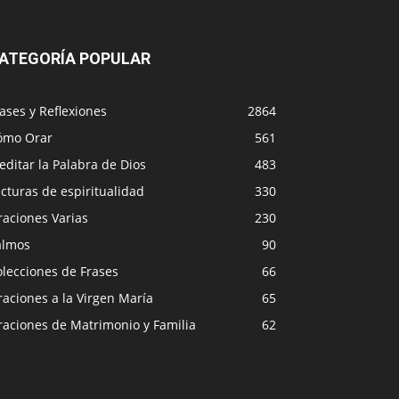
ATEGORÍA POPULAR
ases y Reflexiones
2864
ómo Orar
561
ditar la Palabra de Dios
483
cturas de espiritualidad
330
raciones Varias
230
almos
90
lecciones de Frases
66
aciones a la Virgen María
65
raciones de Matrimonio y Familia
62