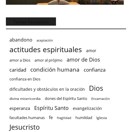
Temas frecuentes
abandono
aceptación
actitudes espirituales
amor
amor de Dios
amor a Dios
amor al prójimo
condición humana
confianza
caridad
confianza en Dios
Dios
dificultades y obstáculos en la oración
dones del Espíritu Santo
divina misericordia
Encarnación
Espíritu Santo
esperanza
evangelización
fe
facultades humanas
humildad
Iglesia
fragilidad
Jesucristo