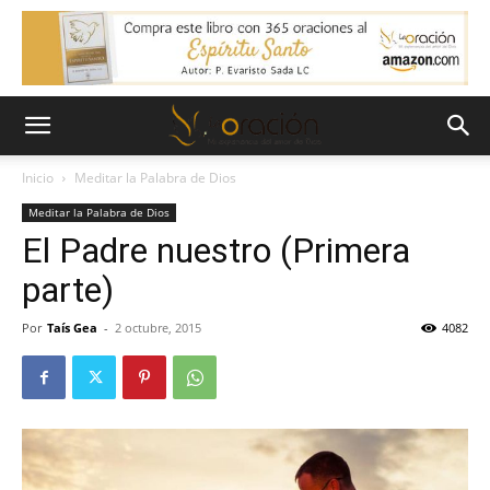
Inicio
Meditar la Palabra de Dios
Meditar la Palabra de Dios
El Padre nuestro (Primera
parte)
Por
Taís Gea
-
2 octubre, 2015
4082