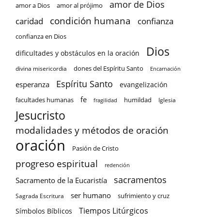
amor de Dios
amor a Dios
amor al prójimo
condición humana
confianza
caridad
confianza en Dios
Dios
dificultades y obstáculos en la oración
dones del Espíritu Santo
divina misericordia
Encarnación
Espíritu Santo
esperanza
evangelización
fe
facultades humanas
humildad
Iglesia
fragilidad
Jesucristo
modalidades y métodos de oración
oración
Pasión de Cristo
progreso espiritual
redención
sacramentos
Sacramento de la Eucaristía
ser humano
sufrimiento y cruz
Sagrada Escritura
Tiempos Litúrgicos
Símbolos Bíblicos