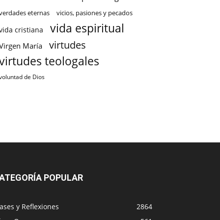
verdades eternas
vicios, pasiones y pecados
vida espiritual
vida cristiana
virtudes
Virgen María
virtudes teologales
voluntad de Dios
ATEGORÍA POPULAR
ases y Reflexiones
2864