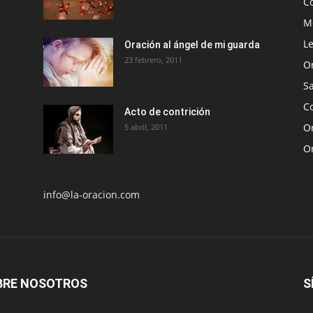
C
Me
Le
Oración al ángel de mi guarda
23 febrero, 2011
O
S
Co
Acto de contrición
Or
5 abril, 2011
O
info@la-oracion.com
BRE NOSOTROS
S