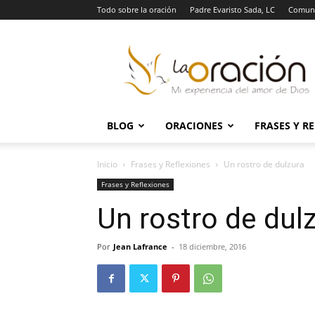
Todo sobre la oración
Padre Evaristo Sada, LC
Comuni
La
Oración
BLOG
ORACIONES
FRASES Y R
Inicio
Frases y Reflexiones
Un rostro de dulzura
Frases y Reflexiones
Un rostro de dul
Por
Jean Lafrance
-
18 diciembre, 2016