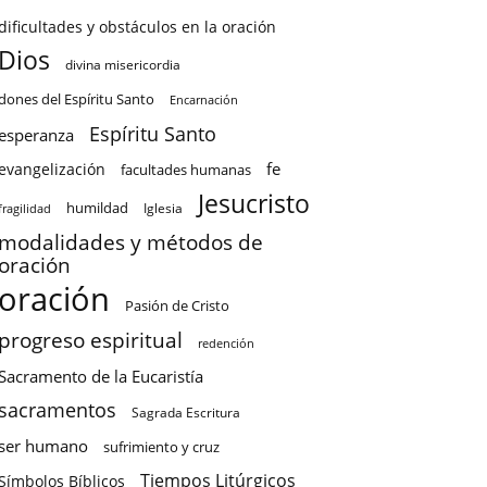
dificultades y obstáculos en la oración
Dios
divina misericordia
dones del Espíritu Santo
Encarnación
Espíritu Santo
esperanza
fe
evangelización
facultades humanas
Jesucristo
humildad
Iglesia
fragilidad
modalidades y métodos de
oración
oración
Pasión de Cristo
progreso espiritual
redención
Sacramento de la Eucaristía
sacramentos
Sagrada Escritura
ser humano
sufrimiento y cruz
Tiempos Litúrgicos
Símbolos Bíblicos