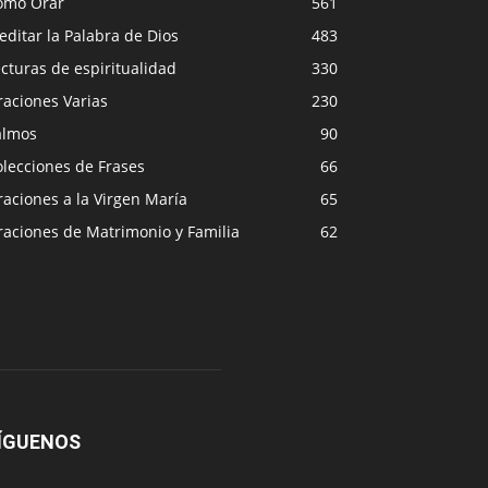
ómo Orar
561
ditar la Palabra de Dios
483
cturas de espiritualidad
330
raciones Varias
230
almos
90
lecciones de Frases
66
aciones a la Virgen María
65
raciones de Matrimonio y Familia
62
ÍGUENOS