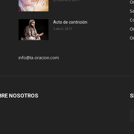
Or
S
Co
Acto de contrición
Or
5 abril, 2011
Or
info@la-oracion.com
BRE NOSOTROS
S