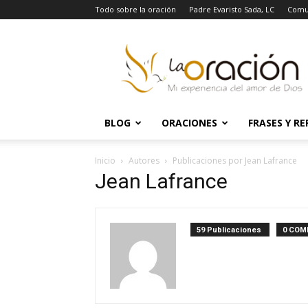
Todo sobre la oración
Padre Evaristo Sada, LC
Comu
La
Oración
BLOG
ORACIONES
FRASES Y RE
Inicio
Autores
Publicaciones por Jean Lafrance
Jean Lafrance
59 Publicaciones
0 COM