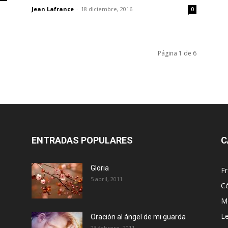
Jean Lafrance
-
18 diciembre, 2016
0
Página 1 de 6
ENTRADAS POPULARES
C
Gloria
Fr
5 abril, 2011
C
Me
Le
Oración al ángel de mi guarda
23 febrero, 2011