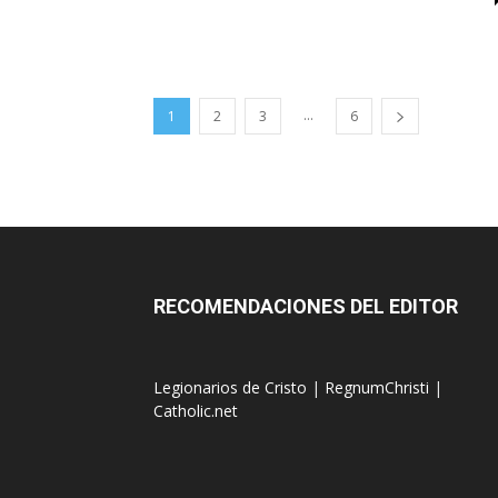
...
1
2
3
6
RECOMENDACIONES DEL EDITOR
Legionarios de Cristo
|
RegnumChristi
|
Catholic.net