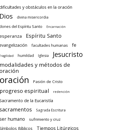
dificultades y obstáculos en la oración
Dios
divina misericordia
dones del Espíritu Santo
Encarnación
Espíritu Santo
esperanza
fe
evangelización
facultades humanas
Jesucristo
humildad
Iglesia
fragilidad
modalidades y métodos de
oración
oración
Pasión de Cristo
progreso espiritual
redención
Sacramento de la Eucaristía
sacramentos
Sagrada Escritura
ser humano
sufrimiento y cruz
Tiempos Litúrgicos
Símbolos Bíblicos