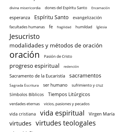
dones del Espíritu Santo
divina misericordia
Encarnación
Espíritu Santo
esperanza
evangelización
fe
facultades humanas
humildad
Iglesia
fragilidad
Jesucristo
modalidades y métodos de oración
oración
Pasión de Cristo
progreso espiritual
redención
sacramentos
Sacramento de la Eucaristía
ser humano
sufrimiento y cruz
Sagrada Escritura
Tiempos Litúrgicos
Símbolos Bíblicos
verdades eternas
vicios, pasiones y pecados
vida espiritual
Virgen María
vida cristiana
virtudes teologales
virtudes