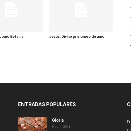
 como Betania
Jesús, Divino prisionero de amor
ENTRADAS POPULARES
C
Gloria
Fr
5 abril, 2011
C