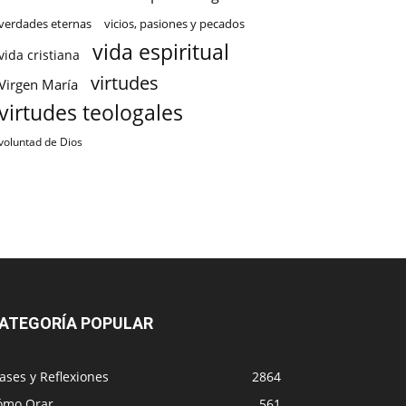
verdades eternas
vicios, pasiones y pecados
vida espiritual
vida cristiana
virtudes
Virgen María
virtudes teologales
voluntad de Dios
ATEGORÍA POPULAR
ases y Reflexiones
2864
ómo Orar
561