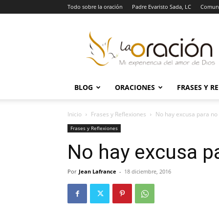
Todo sobre la oración
Padre Evaristo Sada, LC
Comuni
La
Oración
BLOG
ORACIONES
FRASES Y R
Inicio
Frases y Reflexiones
No hay excusa para no
Frases y Reflexiones
No hay excusa pa
Por
Jean Lafrance
-
18 diciembre, 2016