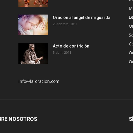
Me
Le
Oración al ángel de mi guarda
23 febrero, 2011
O
S
Co
Acto de contrición
Or
5 abril, 2011
O
info@la-oracion.com
BRE NOSOTROS
S