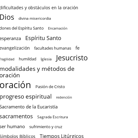
dificultades y obstáculos en la oración
Dios
divina misericordia
dones del Espíritu Santo
Encarnación
Espíritu Santo
esperanza
fe
evangelización
facultades humanas
Jesucristo
humildad
Iglesia
fragilidad
modalidades y métodos de
oración
oración
Pasión de Cristo
progreso espiritual
redención
Sacramento de la Eucaristía
sacramentos
Sagrada Escritura
ser humano
sufrimiento y cruz
Tiempos Litúrgicos
Símbolos Bíblicos