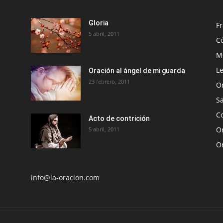
Gloria
Fr
5 abril, 2011
C
Me
Le
Oración al ángel de mi guarda
23 febrero, 2011
O
S
Co
Acto de contrición
Or
5 abril, 2011
O
info@la-oracion.com