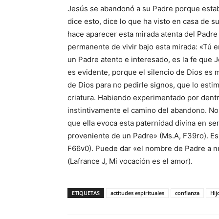
Jesús se abandonó a su Padre porque estab
dice esto, dice lo que ha visto en casa de 
hace aparecer esta mirada atenta del Padre
permanente de vivir bajo esta mirada: «Tú e
un Padre atento e interesado, es la fe que J
es evidente, porque el silencio de Dios es m
de Dios para no pedirle signos, que lo esti
criatura. Habiendo experimentado por dentr
instintivamente el camino del abandono. No 
que ella evoca esta paternidad divina en sen
proveniente de un Padre» (Ms.A, F39ro). Es 
F66v0). Puede dar «el nombre de Padre a nu
(Lafrance J, Mi vocación es el amor).
ETIQUETAS
actitudes espirituales
confianza
Hij