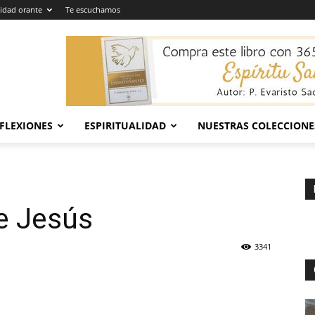
dad orante
Te escuchamos
EFLEXIONES
ESPIRITUALIDAD
NUESTRAS COLECCIONE
s
de Jesús
3341