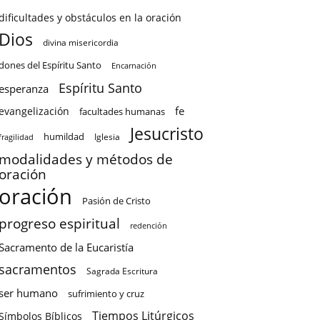
dificultades y obstáculos en la oración
Dios
divina misericordia
dones del Espíritu Santo
Encarnación
Espíritu Santo
esperanza
fe
evangelización
facultades humanas
Jesucristo
humildad
Iglesia
fragilidad
modalidades y métodos de
oración
oración
Pasión de Cristo
progreso espiritual
redención
Sacramento de la Eucaristía
sacramentos
Sagrada Escritura
ser humano
sufrimiento y cruz
Tiempos Litúrgicos
Símbolos Bíblicos