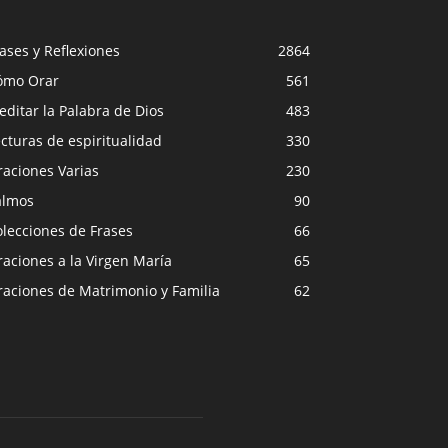
ases y Reflexiones
2864
ómo Orar
561
ditar la Palabra de Dios
483
cturas de espiritualidad
330
raciones Varias
230
almos
90
lecciones de Frases
66
aciones a la Virgen María
65
raciones de Matrimonio y Familia
62