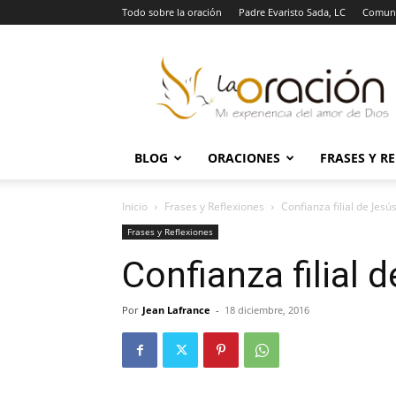
Todo sobre la oración
Padre Evaristo Sada, LC
Comuni
La
Oración
BLOG
ORACIONES
FRASES Y R
Inicio
Frases y Reflexiones
Confianza filial de Jesú
Frases y Reflexiones
Confianza filial 
Por
Jean Lafrance
-
18 diciembre, 2016