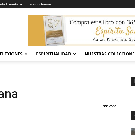
dad orante
Te escuchamos
EFLEXIONES
ESPIRITUALIDAD
NUESTRAS COLECCIONE
ana
2853