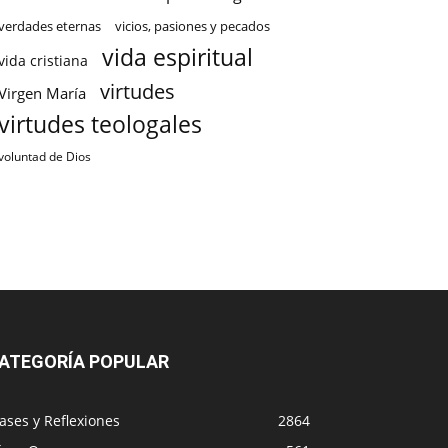
verdades eternas
vicios, pasiones y pecados
vida espiritual
vida cristiana
virtudes
Virgen María
virtudes teologales
voluntad de Dios
ATEGORÍA POPULAR
ases y Reflexiones
2864