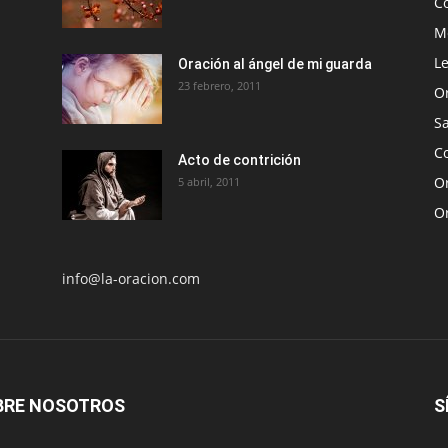
C
Me
Le
Oración al ángel de mi guarda
23 febrero, 2011
O
S
Co
Acto de contrición
Or
5 abril, 2011
O
info@la-oracion.com
BRE NOSOTROS
S