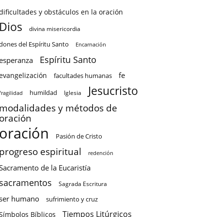
dificultades y obstáculos en la oración
Dios
divina misericordia
dones del Espíritu Santo
Encarnación
Espíritu Santo
esperanza
fe
evangelización
facultades humanas
Jesucristo
humildad
Iglesia
fragilidad
modalidades y métodos de
oración
oración
Pasión de Cristo
progreso espiritual
redención
Sacramento de la Eucaristía
sacramentos
Sagrada Escritura
ser humano
sufrimiento y cruz
Tiempos Litúrgicos
Símbolos Bíblicos