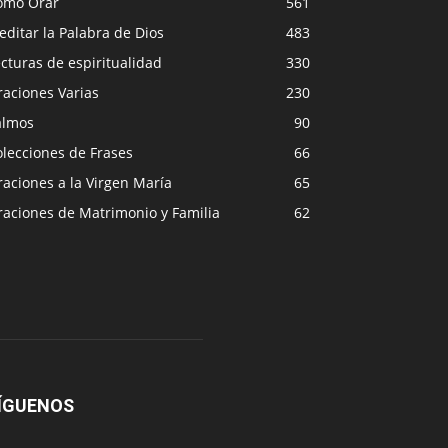
ómo Orar
561
ditar la Palabra de Dios
483
cturas de espiritualidad
330
raciones Varias
230
almos
90
lecciones de Frases
66
aciones a la Virgen María
65
raciones de Matrimonio y Familia
62
ÍGUENOS