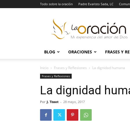
Todo sobre la oración
Padre Evaristo Sada, LC
Comuni
La
Oración
BLOG
ORACIONES
FRASES Y R
Inicio
Frases y Reflexiones
La dignidad humana
Frases y Reflexiones
La dignidad hum
Por
J. Tissot
-
28 mayo, 2017