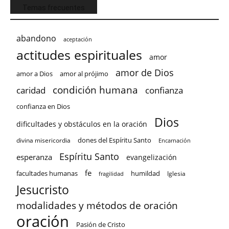
Temas frecuentes
abandono
aceptación
actitudes espirituales
amor
amor de Dios
amor a Dios
amor al prójimo
condición humana
confianza
caridad
confianza en Dios
Dios
dificultades y obstáculos en la oración
dones del Espíritu Santo
divina misericordia
Encarnación
Espíritu Santo
esperanza
evangelización
fe
facultades humanas
humildad
Iglesia
fragilidad
Jesucristo
modalidades y métodos de oración
oración
Pasión de Cristo