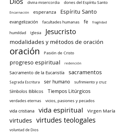
Dios
dones del Espíritu Santo
divina misericordia
Espíritu Santo
esperanza
Encarnación
fe
evangelización
facultades humanas
fragilidad
Jesucristo
humildad
Iglesia
modalidades y métodos de oración
oración
Pasión de Cristo
progreso espiritual
redención
sacramentos
Sacramento de la Eucaristía
ser humano
sufrimiento y cruz
Sagrada Escritura
Tiempos Litúrgicos
Símbolos Bíblicos
verdades eternas
vicios, pasiones y pecados
vida espiritual
Virgen María
vida cristiana
virtudes teologales
virtudes
voluntad de Dios