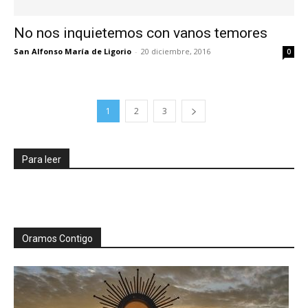
No nos inquietemos con vanos temores
San Alfonso María de Ligorio
-
20 diciembre, 2016
0
1
2
3
Para leer
Oramos Contigo