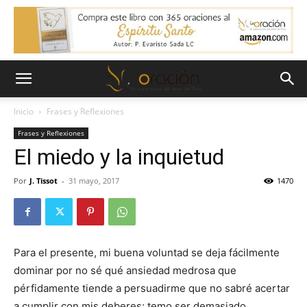
Inicio
Frases y Reflexiones
Frases y Reflexiones
El miedo y la inquietud
Por
J. Tissot
-
31 mayo, 2017
1470
Para el presente, mi buena voluntad se deja fácilmente
dominar por no sé qué ansiedad medrosa que
pérfidamente tiende a persuadirme que no sabré acertar
a cumplir con mis deberes; temo ser demasiado