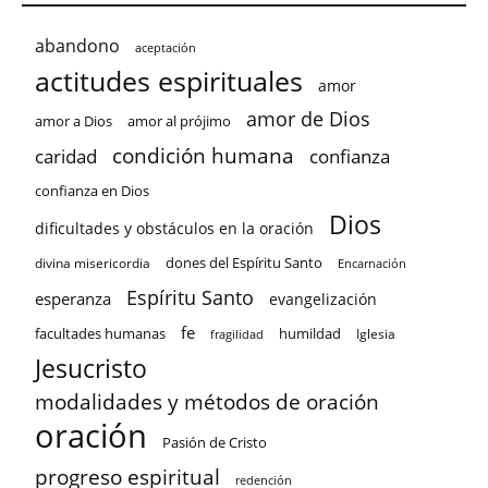
abandono
aceptación
actitudes espirituales
amor
amor de Dios
amor a Dios
amor al prójimo
condición humana
confianza
caridad
confianza en Dios
Dios
dificultades y obstáculos en la oración
dones del Espíritu Santo
divina misericordia
Encarnación
Espíritu Santo
esperanza
evangelización
fe
facultades humanas
humildad
Iglesia
fragilidad
Jesucristo
modalidades y métodos de oración
oración
Pasión de Cristo
progreso espiritual
redención