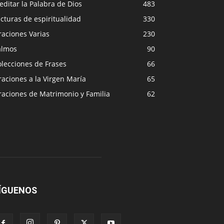
ditar la Palabra de Dios
483
cturas de espiritualidad
330
raciones Varias
230
almos
90
lecciones de Frases
66
aciones a la Virgen María
65
raciones de Matrimonio y Familia
62
ÍGUENOS