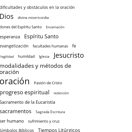
dificultades y obstáculos en la oración
Dios
divina misericordia
dones del Espíritu Santo
Encarnación
Espíritu Santo
esperanza
fe
evangelización
facultades humanas
Jesucristo
humildad
Iglesia
fragilidad
modalidades y métodos de
oración
oración
Pasión de Cristo
progreso espiritual
redención
Sacramento de la Eucaristía
sacramentos
Sagrada Escritura
ser humano
sufrimiento y cruz
Tiempos Litúrgicos
Símbolos Bíblicos