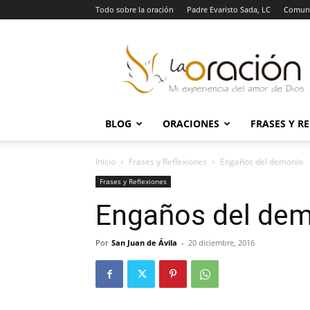
Todo sobre la oración
Padre Evaristo Sada, LC
Comuni
La
Oración
BLOG
ORACIONES
FRASES Y R
Inicio
Frases y Reflexiones
Engaños del demonio
Frases y Reflexiones
Engaños del de
Por
San Juan de Ávila
-
20 diciembre, 2016