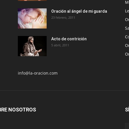
Me
Le
Oración al ángel de mi guarda
23 febrero, 2011
O
S
Co
Acto de contrición
Or
5 abril, 2011
O
info@la-oracion.com
BRE NOSOTROS
S