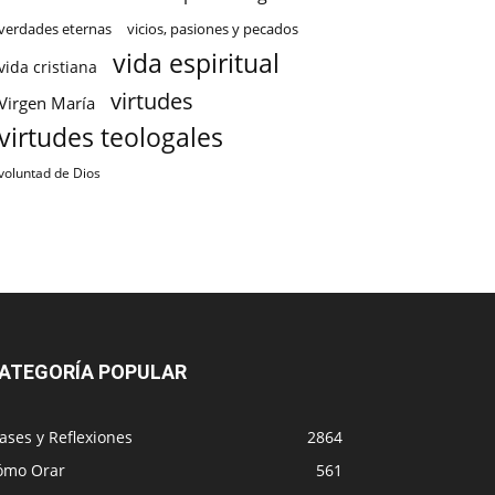
verdades eternas
vicios, pasiones y pecados
vida espiritual
vida cristiana
virtudes
Virgen María
virtudes teologales
voluntad de Dios
ATEGORÍA POPULAR
ases y Reflexiones
2864
ómo Orar
561