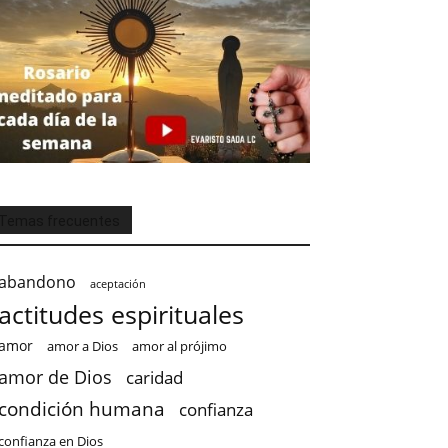
Temas frecuentes
abandono
aceptación
actitudes espirituales
amor
amor a Dios
amor al prójimo
amor de Dios
caridad
condición humana
confianza
confianza en Dios