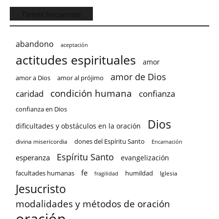
Temas frecuentes
abandono
aceptación
actitudes espirituales
amor
amor de Dios
amor a Dios
amor al prójimo
condición humana
confianza
caridad
confianza en Dios
Dios
dificultades y obstáculos en la oración
dones del Espíritu Santo
divina misericordia
Encarnación
Espíritu Santo
esperanza
evangelización
fe
facultades humanas
humildad
Iglesia
fragilidad
Jesucristo
modalidades y métodos de oración
oración