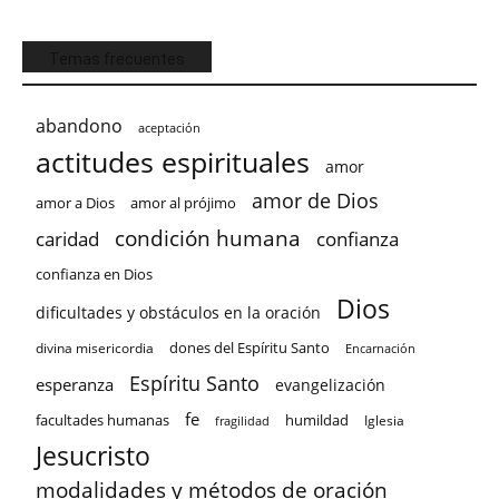
Temas frecuentes
abandono
aceptación
actitudes espirituales
amor
amor de Dios
amor a Dios
amor al prójimo
condición humana
confianza
caridad
confianza en Dios
Dios
dificultades y obstáculos en la oración
dones del Espíritu Santo
divina misericordia
Encarnación
Espíritu Santo
esperanza
evangelización
fe
facultades humanas
humildad
Iglesia
fragilidad
Jesucristo
modalidades y métodos de oración