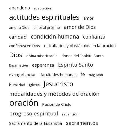
abandono
aceptación
actitudes espirituales
amor
amor de Dios
amor a Dios
amor al prójimo
condición humana
confianza
caridad
dificultades y obstáculos en la oración
confianza en Dios
Dios
dones del Espíritu Santo
divina misericordia
Espíritu Santo
esperanza
Encarnación
fe
evangelización
facultades humanas
fragilidad
Jesucristo
humildad
Iglesia
modalidades y métodos de oración
oración
Pasión de Cristo
progreso espiritual
redención
sacramentos
Sacramento de la Eucaristía