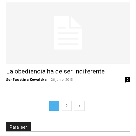
La obediencia ha de ser indiferente
Sor Faustina Kowalska
-
26 junio, 2013
0
1
2
Para leer