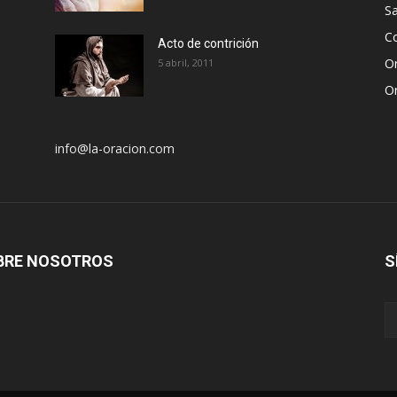
S
Co
Acto de contrición
Or
5 abril, 2011
Or
info@la-oracion.com
BRE NOSOTROS
S