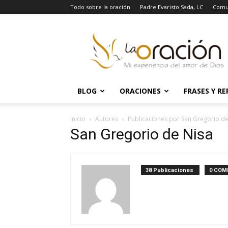
Todo sobre la oración
Padre Evaristo Sada, LC
Comu
La
Oración
BLOG
ORACIONES
FRASES Y RE
Inicio
Autores
Publicaciones por San Gregorio de
San Gregorio de Nisa
38 Publicaciones
0 COM