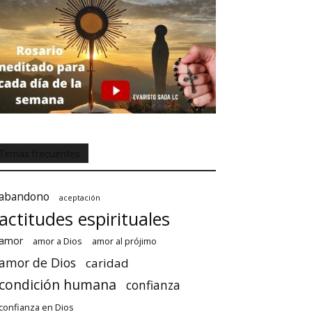
Temas frecuentes
abandono
aceptación
actitudes espirituales
amor
amor a Dios
amor al prójimo
amor de Dios
caridad
condición humana
confianza
confianza en Dios