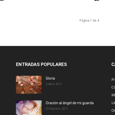
Página 1 de 4
ENTRADAS POPULARES
C
Gloria
Fr
5 abril, 2011
C
Me
Le
Oración al ángel de mi guarda
23 febrero, 2011
Or