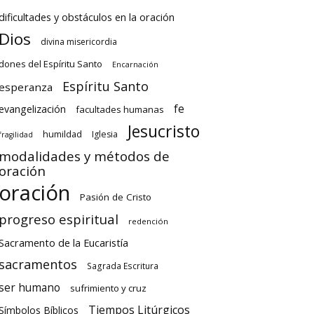
dificultades y obstáculos en la oración
Dios
divina misericordia
dones del Espíritu Santo
Encarnación
Espíritu Santo
esperanza
fe
evangelización
facultades humanas
Jesucristo
humildad
Iglesia
fragilidad
modalidades y métodos de
oración
oración
Pasión de Cristo
progreso espiritual
redención
Sacramento de la Eucaristía
sacramentos
Sagrada Escritura
ser humano
sufrimiento y cruz
Tiempos Litúrgicos
Símbolos Bíblicos