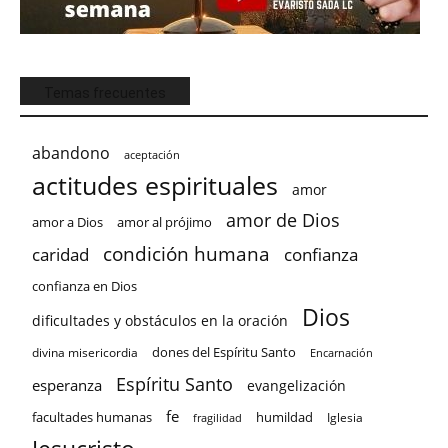
Temas frecuentes
abandono
aceptación
actitudes espirituales
amor
amor de Dios
amor a Dios
amor al prójimo
condición humana
confianza
caridad
confianza en Dios
Dios
dificultades y obstáculos en la oración
dones del Espíritu Santo
divina misericordia
Encarnación
Espíritu Santo
esperanza
evangelización
fe
facultades humanas
humildad
Iglesia
fragilidad