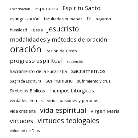
Espíritu Santo
esperanza
Encarnación
fe
evangelización
facultades humanas
fragilidad
Jesucristo
humildad
Iglesia
modalidades y métodos de oración
oración
Pasión de Cristo
progreso espiritual
redención
sacramentos
Sacramento de la Eucaristía
ser humano
sufrimiento y cruz
Sagrada Escritura
Tiempos Litúrgicos
Símbolos Bíblicos
verdades eternas
vicios, pasiones y pecados
vida espiritual
Virgen María
vida cristiana
virtudes teologales
virtudes
voluntad de Dios