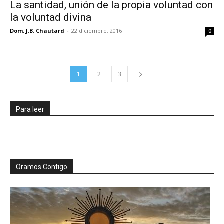
La santidad, unión de la propia voluntad con
la voluntad divina
Dom. J.B. Chautard
-
22 diciembre, 2016
0
1
2
3
Para leer
Oramos Contigo