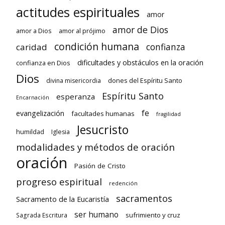
actitudes espirituales
amor
amor de Dios
amor a Dios
amor al prójimo
condición humana
confianza
caridad
dificultades y obstáculos en la oración
confianza en Dios
Dios
dones del Espíritu Santo
divina misericordia
Espíritu Santo
esperanza
Encarnación
fe
evangelización
facultades humanas
fragilidad
Jesucristo
humildad
Iglesia
modalidades y métodos de oración
oración
Pasión de Cristo
progreso espiritual
redención
sacramentos
Sacramento de la Eucaristía
ser humano
sufrimiento y cruz
Sagrada Escritura