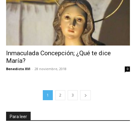
Inmaculada Concepción; ¿Qué te dice
María?
Benedicto XVI
-
28 noviembre, 2018
0
1
2
3
Para leer