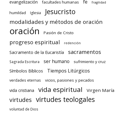
fe
evangelización
facultades humanas
fragilidad
Jesucristo
humildad
Iglesia
modalidades y métodos de oración
oración
Pasión de Cristo
progreso espiritual
redención
sacramentos
Sacramento de la Eucaristía
ser humano
sufrimiento y cruz
Sagrada Escritura
Tiempos Litúrgicos
Símbolos Bíblicos
verdades eternas
vicios, pasiones y pecados
vida espiritual
Virgen María
vida cristiana
virtudes teologales
virtudes
voluntad de Dios