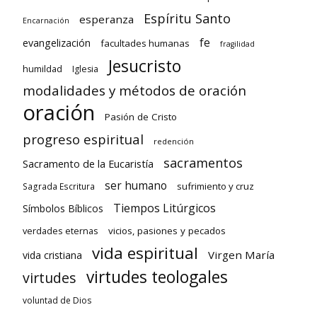
Espíritu Santo
esperanza
Encarnación
fe
evangelización
facultades humanas
fragilidad
Jesucristo
humildad
Iglesia
modalidades y métodos de oración
oración
Pasión de Cristo
progreso espiritual
redención
sacramentos
Sacramento de la Eucaristía
ser humano
sufrimiento y cruz
Sagrada Escritura
Tiempos Litúrgicos
Símbolos Bíblicos
verdades eternas
vicios, pasiones y pecados
vida espiritual
Virgen María
vida cristiana
virtudes teologales
virtudes
voluntad de Dios