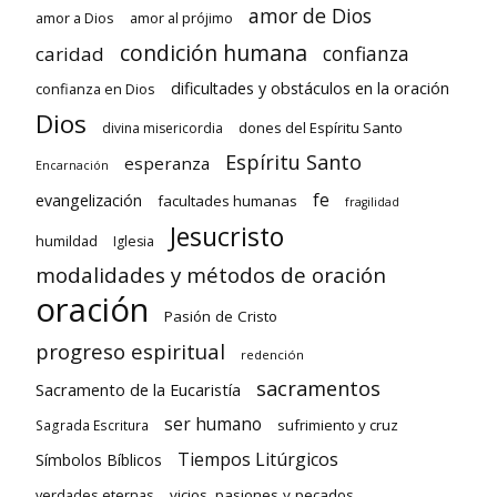
amor de Dios
amor a Dios
amor al prójimo
condición humana
confianza
caridad
dificultades y obstáculos en la oración
confianza en Dios
Dios
dones del Espíritu Santo
divina misericordia
Espíritu Santo
esperanza
Encarnación
fe
evangelización
facultades humanas
fragilidad
Jesucristo
humildad
Iglesia
modalidades y métodos de oración
oración
Pasión de Cristo
progreso espiritual
redención
sacramentos
Sacramento de la Eucaristía
ser humano
sufrimiento y cruz
Sagrada Escritura
Tiempos Litúrgicos
Símbolos Bíblicos
verdades eternas
vicios, pasiones y pecados