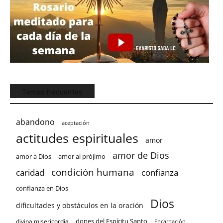
Temas frecuentes
abandono
aceptación
actitudes espirituales
amor
amor de Dios
amor a Dios
amor al prójimo
condición humana
confianza
caridad
confianza en Dios
Dios
dificultades y obstáculos en la oración
dones del Espíritu Santo
divina misericordia
Encarnación