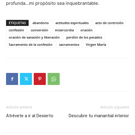
profunda…mi propósito sea inquebrantable.
ETIQUETAS
abandono
actitudes espirituales
acto de contrición
confesión
conversión
misercordia
oración
oración de sanación y liberación
perdón de los pecados
Sacramento de la confesión
sacramentos
Virgen María
Artículo anterior
Artículo siguiente
Atrévete a ir al Desierto
Descubre tu manantial interior