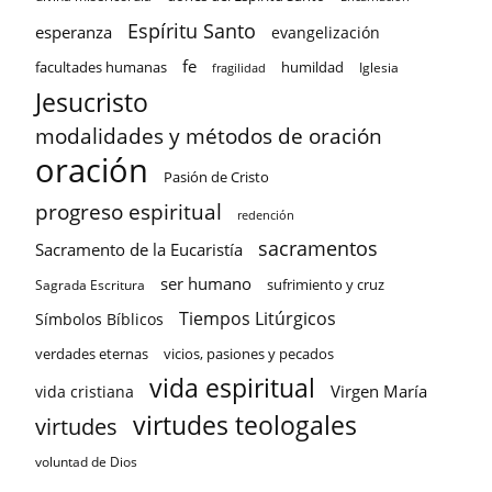
Espíritu Santo
esperanza
evangelización
fe
facultades humanas
humildad
Iglesia
fragilidad
Jesucristo
modalidades y métodos de oración
oración
Pasión de Cristo
progreso espiritual
redención
sacramentos
Sacramento de la Eucaristía
ser humano
sufrimiento y cruz
Sagrada Escritura
Tiempos Litúrgicos
Símbolos Bíblicos
verdades eternas
vicios, pasiones y pecados
vida espiritual
Virgen María
vida cristiana
virtudes teologales
virtudes
voluntad de Dios