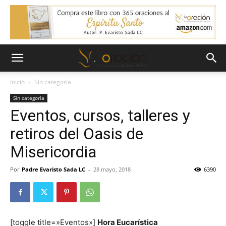
Inicio
Sin categoría
Sin categoría
Eventos, cursos, talleres y
retiros del Oasis de
Misericordia
Por
Padre Evaristo Sada LC
-
28 mayo, 2018
6390
[toggle title=»Eventos»]
Hora Eucarística