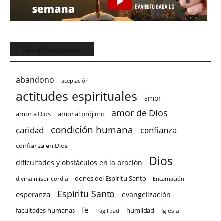
Temas frecuentes
abandono
aceptación
actitudes espirituales
amor
amor de Dios
amor a Dios
amor al prójimo
condición humana
confianza
caridad
confianza en Dios
Dios
dificultades y obstáculos en la oración
dones del Espíritu Santo
divina misericordia
Encarnación
Espíritu Santo
esperanza
evangelización
fe
facultades humanas
humildad
Iglesia
fragilidad