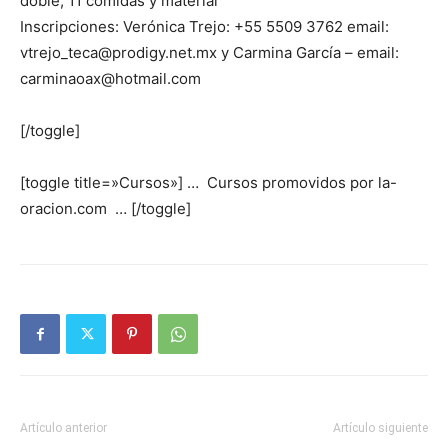
doble, 11 comidas y material
Inscripciones: Verónica Trejo: +55 5509 3762 email:
vtrejo_teca@prodigy.net.mx
y Carmina García – email:
carminaoax@hotmail.com
[/toggle]
[toggle title=»Cursos»] … Cursos promovidos por la-
oracion.com … [/toggle]
Artículo anterior
Artículo siguiente