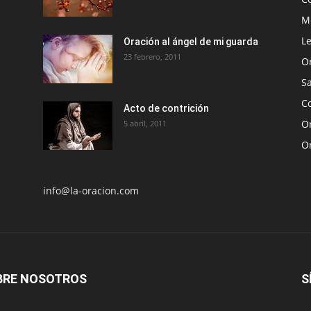
Me
Le
Oración al ángel de mi guarda
23 febrero, 2011
O
S
Co
Acto de contrición
Or
5 abril, 2011
O
info@la-oracion.com
BRE NOSOTROS
S