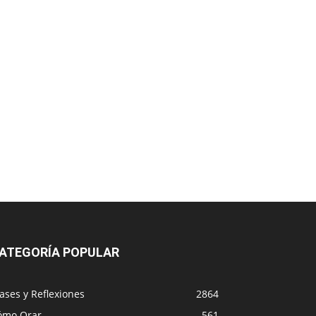
ATEGORÍA POPULAR
ases y Reflexiones
2864
ómo Orar
561