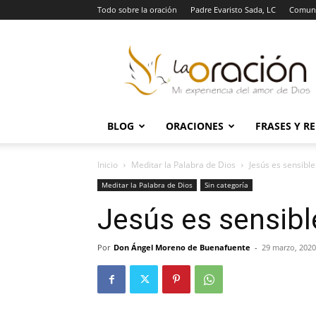
Todo sobre la oración
Padre Evaristo Sada, LC
Comuni
La
Oración
BLOG
ORACIONES
FRASES Y R
Inicio
Meditar la Palabra de Dios
Jesús es sensible
Meditar la Palabra de Dios
Sin categoría
Jesús es sensibl
Por
Don Ángel Moreno de Buenafuente
-
29 marzo, 2020