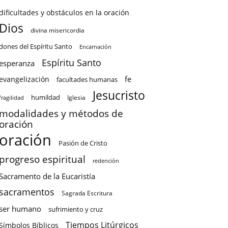
dificultades y obstáculos en la oración
Dios
divina misericordia
dones del Espíritu Santo
Encarnación
Espíritu Santo
esperanza
fe
evangelización
facultades humanas
Jesucristo
humildad
Iglesia
fragilidad
modalidades y métodos de
oración
oración
Pasión de Cristo
progreso espiritual
redención
Sacramento de la Eucaristía
sacramentos
Sagrada Escritura
ser humano
sufrimiento y cruz
Tiempos Litúrgicos
Símbolos Bíblicos