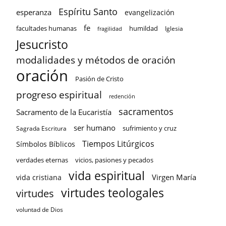
Espíritu Santo
esperanza
evangelización
fe
facultades humanas
humildad
Iglesia
fragilidad
Jesucristo
modalidades y métodos de oración
oración
Pasión de Cristo
progreso espiritual
redención
sacramentos
Sacramento de la Eucaristía
ser humano
sufrimiento y cruz
Sagrada Escritura
Tiempos Litúrgicos
Símbolos Bíblicos
verdades eternas
vicios, pasiones y pecados
vida espiritual
Virgen María
vida cristiana
virtudes teologales
virtudes
voluntad de Dios