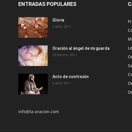
ENTRADAS POPULARES
C
Gloria
Fr
5 abril, 2011
C
Me
Le
Oración al ángel de mi guarda
23 febrero, 2011
O
S
Co
Acto de contrición
Or
5 abril, 2011
O
info@la-oracion.com