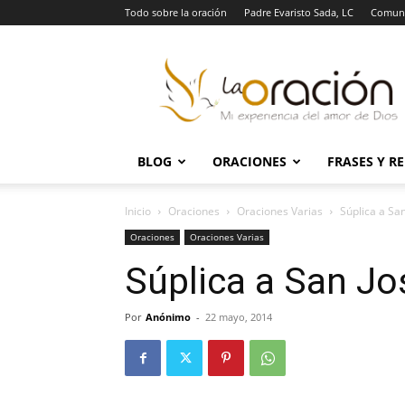
Todo sobre la oración
Padre Evaristo Sada, LC
Comuni
La
Oración
BLOG
ORACIONES
FRASES Y R
Inicio
Oraciones
Oraciones Varias
Súplica a Sa
Oraciones
Oraciones Varias
Súplica a San Jo
Por
Anónimo
-
22 mayo, 2014