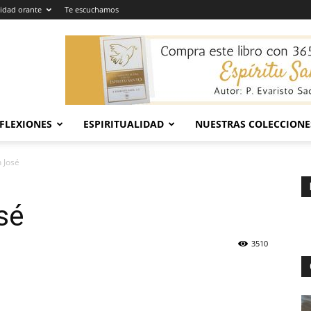
dad orante
Te escuchamos
EFLEXIONES
ESPIRITUALIDAD
NUESTRAS COLECCIONE
n José
sé
3510