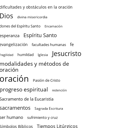
dificultades y obstáculos en la oración
Dios
divina misericordia
dones del Espíritu Santo
Encarnación
Espíritu Santo
esperanza
fe
evangelización
facultades humanas
Jesucristo
humildad
Iglesia
fragilidad
modalidades y métodos de
oración
oración
Pasión de Cristo
progreso espiritual
redención
Sacramento de la Eucaristía
sacramentos
Sagrada Escritura
ser humano
sufrimiento y cruz
Tiempos Litúrgicos
Símbolos Bíblicos