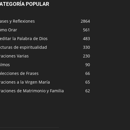
ATEGORÍA POPULAR
ases y Reflexiones
2864
ómo Orar
561
ditar la Palabra de Dios
483
cturas de espiritualidad
330
raciones Varias
230
almos
90
lecciones de Frases
66
aciones a la Virgen María
65
raciones de Matrimonio y Familia
62