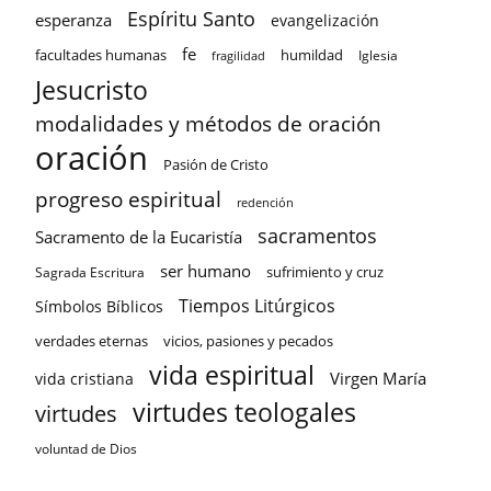
Espíritu Santo
esperanza
evangelización
fe
facultades humanas
humildad
Iglesia
fragilidad
Jesucristo
modalidades y métodos de oración
oración
Pasión de Cristo
progreso espiritual
redención
sacramentos
Sacramento de la Eucaristía
ser humano
sufrimiento y cruz
Sagrada Escritura
Tiempos Litúrgicos
Símbolos Bíblicos
verdades eternas
vicios, pasiones y pecados
vida espiritual
Virgen María
vida cristiana
virtudes teologales
virtudes
voluntad de Dios