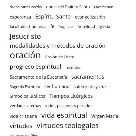
dones del Espíritu Santo
divina misericordia
Encarnación
Espíritu Santo
esperanza
evangelización
fe
facultades humanas
humildad
Iglesia
fragilidad
Jesucristo
modalidades y métodos de oración
oración
Pasión de Cristo
progreso espiritual
redención
sacramentos
Sacramento de la Eucaristía
ser humano
sufrimiento y cruz
Sagrada Escritura
Tiempos Litúrgicos
Símbolos Bíblicos
verdades eternas
vicios, pasiones y pecados
vida espiritual
Virgen María
vida cristiana
virtudes teologales
virtudes
voluntad de Dios