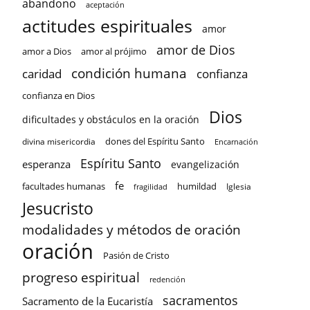
abandono
aceptación
actitudes espirituales
amor
amor de Dios
amor a Dios
amor al prójimo
condición humana
confianza
caridad
confianza en Dios
Dios
dificultades y obstáculos en la oración
dones del Espíritu Santo
divina misericordia
Encarnación
Espíritu Santo
esperanza
evangelización
fe
facultades humanas
humildad
Iglesia
fragilidad
Jesucristo
modalidades y métodos de oración
oración
Pasión de Cristo
progreso espiritual
redención
sacramentos
Sacramento de la Eucaristía