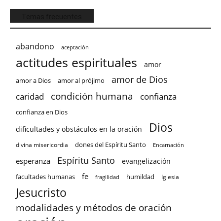
Temas frecuentes
abandono
aceptación
actitudes espirituales
amor
amor de Dios
amor a Dios
amor al prójimo
condición humana
confianza
caridad
confianza en Dios
Dios
dificultades y obstáculos en la oración
dones del Espíritu Santo
divina misericordia
Encarnación
Espíritu Santo
esperanza
evangelización
fe
facultades humanas
humildad
Iglesia
fragilidad
Jesucristo
modalidades y métodos de oración