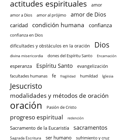
actitudes espirituales
amor
amor de Dios
amor a Dios
amor al prójimo
condición humana
confianza
caridad
confianza en Dios
Dios
dificultades y obstáculos en la oración
dones del Espíritu Santo
divina misericordia
Encarnación
Espíritu Santo
esperanza
evangelización
fe
facultades humanas
humildad
Iglesia
fragilidad
Jesucristo
modalidades y métodos de oración
oración
Pasión de Cristo
progreso espiritual
redención
sacramentos
Sacramento de la Eucaristía
ser humano
sufrimiento y cruz
Sagrada Escritura