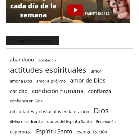
Temas frecuentes
abandono
aceptación
actitudes espirituales
amor
amor de Dios
amor a Dios
amor al prójimo
condición humana
confianza
caridad
confianza en Dios
Dios
dificultades y obstáculos en la oración
dones del Espíritu Santo
divina misericordia
Encarnación
Espíritu Santo
esperanza
evangelización