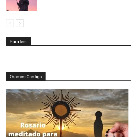
Para leer
Oramos Contigo