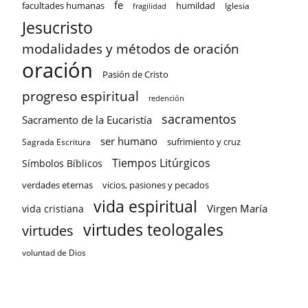
fe
facultades humanas
humildad
Iglesia
fragilidad
Jesucristo
modalidades y métodos de oración
oración
Pasión de Cristo
progreso espiritual
redención
sacramentos
Sacramento de la Eucaristía
ser humano
sufrimiento y cruz
Sagrada Escritura
Tiempos Litúrgicos
Símbolos Bíblicos
verdades eternas
vicios, pasiones y pecados
vida espiritual
Virgen María
vida cristiana
virtudes teologales
virtudes
voluntad de Dios