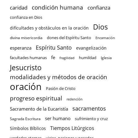
condición humana
confianza
caridad
confianza en Dios
Dios
dificultades y obstáculos en la oración
dones del Espíritu Santo
divina misericordia
Encarnación
Espíritu Santo
esperanza
evangelización
fe
facultades humanas
humildad
Iglesia
fragilidad
Jesucristo
modalidades y métodos de oración
oración
Pasión de Cristo
progreso espiritual
redención
sacramentos
Sacramento de la Eucaristía
ser humano
sufrimiento y cruz
Sagrada Escritura
Tiempos Litúrgicos
Símbolos Bíblicos