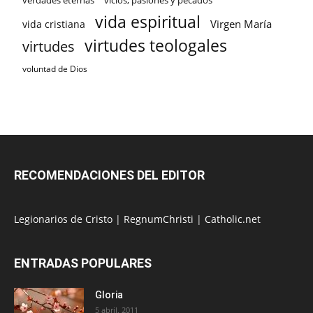
verdades eternas
vicios, pasiones y pecados
vida espiritual
Virgen María
vida cristiana
virtudes teologales
virtudes
voluntad de Dios
RECOMENDACIONES DEL EDITOR
Legionarios de Cristo
|
RegnumChristi
|
Catholic.net
ENTRADAS POPULARES
Gloria
5 abril, 2011