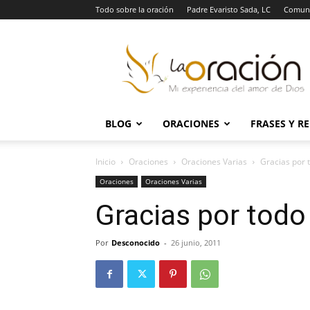
Todo sobre la oración
Padre Evaristo Sada, LC
Comuni
La
Oración
BLOG
ORACIONES
FRASES Y R
Inicio
Oraciones
Oraciones Varias
Gracias por 
Oraciones
Oraciones Varias
Gracias por todo
Por
Desconocido
-
26 junio, 2011