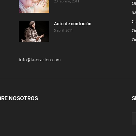
23 febrero, 2011
O
S
Co
Acto de contrición
Or
5 abril, 2011
O
info@la-oracion.com
BRE NOSOTROS
S