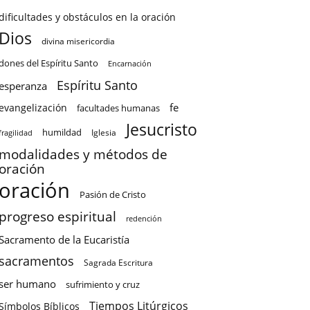
dificultades y obstáculos en la oración
Dios
divina misericordia
dones del Espíritu Santo
Encarnación
Espíritu Santo
esperanza
fe
evangelización
facultades humanas
Jesucristo
humildad
Iglesia
fragilidad
modalidades y métodos de
oración
oración
Pasión de Cristo
progreso espiritual
redención
Sacramento de la Eucaristía
sacramentos
Sagrada Escritura
ser humano
sufrimiento y cruz
Tiempos Litúrgicos
Símbolos Bíblicos