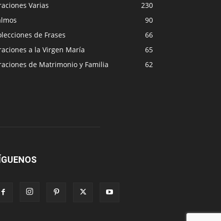
raciones Varias
230
almos
90
lecciones de Frases
66
aciones a la Virgen María
65
raciones de Matrimonio y Familia
62
ÍGUENOS