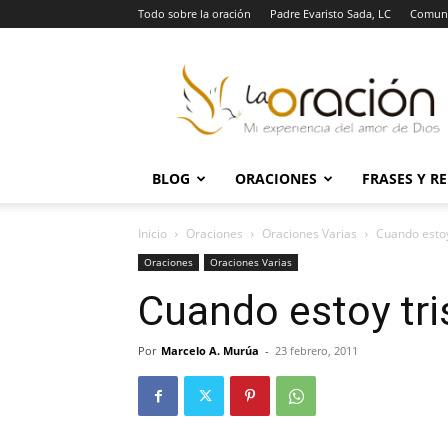
Todo sobre la oración
Padre Evaristo Sada, LC
Comuni
La
Oración
BLOG
ORACIONES
FRASES Y R
Inicio
Oraciones
Oraciones Varias
Cuando estoy
Oraciones
Oraciones Varias
Cuando estoy tri
Por
Marcelo A. Murúa
-
23 febrero, 2011