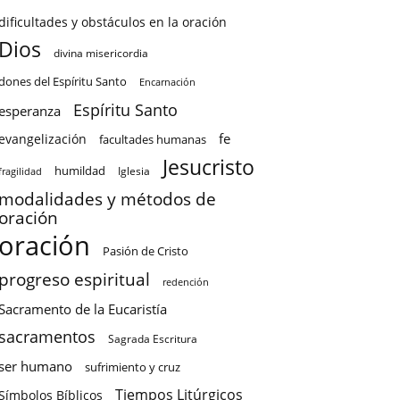
dificultades y obstáculos en la oración
Dios
divina misericordia
dones del Espíritu Santo
Encarnación
Espíritu Santo
esperanza
fe
evangelización
facultades humanas
Jesucristo
humildad
Iglesia
fragilidad
modalidades y métodos de
oración
oración
Pasión de Cristo
progreso espiritual
redención
Sacramento de la Eucaristía
sacramentos
Sagrada Escritura
ser humano
sufrimiento y cruz
Tiempos Litúrgicos
Símbolos Bíblicos