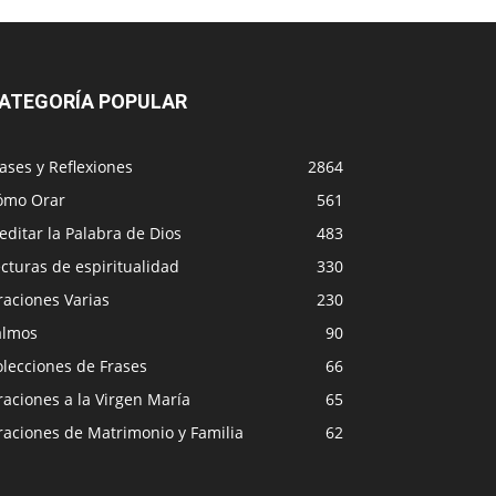
ATEGORÍA POPULAR
ases y Reflexiones
2864
ómo Orar
561
ditar la Palabra de Dios
483
cturas de espiritualidad
330
raciones Varias
230
almos
90
lecciones de Frases
66
aciones a la Virgen María
65
raciones de Matrimonio y Familia
62