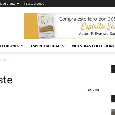
dad orante
Te escuchamos
EFLEXIONES
ESPIRITUALIDAD
NUESTRAS COLECCIONE
 triste
ste
2781