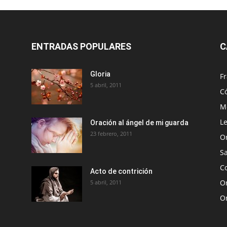
ENTRADAS POPULARES
C
Gloria
Fr
5 abril, 2011
C
Me
Le
Oración al ángel de mi guarda
23 febrero, 2011
O
S
Co
Acto de contrición
Or
5 abril, 2011
O