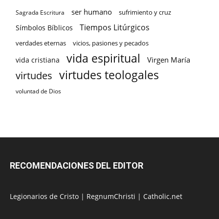
ser humano
sufrimiento y cruz
Sagrada Escritura
Tiempos Litúrgicos
Símbolos Bíblicos
verdades eternas
vicios, pasiones y pecados
vida espiritual
Virgen María
vida cristiana
virtudes teologales
virtudes
voluntad de Dios
RECOMENDACIONES DEL EDITOR
Legionarios de Cristo
|
RegnumChristi
|
Catholic.net