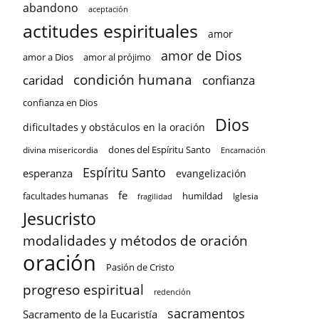
abandono
aceptación
actitudes espirituales
amor
amor de Dios
amor a Dios
amor al prójimo
condición humana
confianza
caridad
confianza en Dios
Dios
dificultades y obstáculos en la oración
dones del Espíritu Santo
divina misericordia
Encarnación
Espíritu Santo
esperanza
evangelización
fe
facultades humanas
humildad
Iglesia
fragilidad
Jesucristo
modalidades y métodos de oración
oración
Pasión de Cristo
progreso espiritual
redención
sacramentos
Sacramento de la Eucaristía