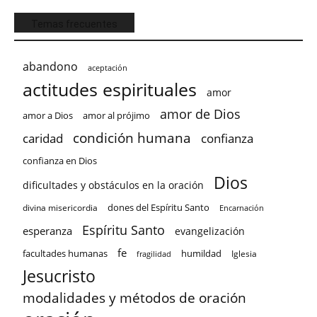
Temas frecuentes
abandono
aceptación
actitudes espirituales
amor
amor de Dios
amor a Dios
amor al prójimo
condición humana
confianza
caridad
confianza en Dios
Dios
dificultades y obstáculos en la oración
dones del Espíritu Santo
divina misericordia
Encarnación
Espíritu Santo
esperanza
evangelización
fe
facultades humanas
humildad
Iglesia
fragilidad
Jesucristo
modalidades y métodos de oración