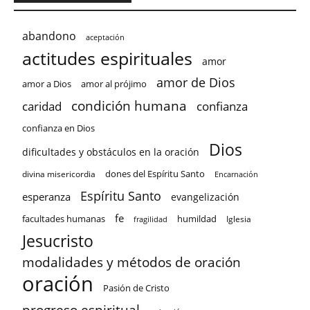
abandono
aceptación
actitudes espirituales
amor
amor de Dios
amor a Dios
amor al prójimo
condición humana
confianza
caridad
confianza en Dios
Dios
dificultades y obstáculos en la oración
dones del Espíritu Santo
divina misericordia
Encarnación
Espíritu Santo
esperanza
evangelización
fe
facultades humanas
humildad
Iglesia
fragilidad
Jesucristo
modalidades y métodos de oración
oración
Pasión de Cristo
progreso espiritual