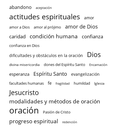
abandono
aceptación
actitudes espirituales
amor
amor de Dios
amor a Dios
amor al prójimo
condición humana
confianza
caridad
confianza en Dios
Dios
dificultades y obstáculos en la oración
dones del Espíritu Santo
divina misericordia
Encarnación
Espíritu Santo
esperanza
evangelización
fe
facultades humanas
humildad
Iglesia
fragilidad
Jesucristo
modalidades y métodos de oración
oración
Pasión de Cristo
progreso espiritual
redención