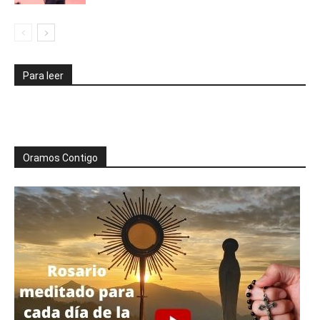
Para leer
Oramos Contigo