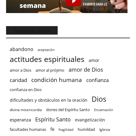
Temas frecuentes
abandono
aceptación
actitudes espirituales
amor
amor de Dios
amor a Dios
amor al prójimo
condición humana
confianza
caridad
confianza en Dios
Dios
dificultades y obstáculos en la oración
dones del Espíritu Santo
divina misericordia
Encarnación
Espíritu Santo
esperanza
evangelización
fe
facultades humanas
humildad
Iglesia
fragilidad