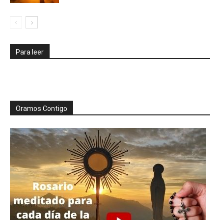
Para leer
Oramos Contigo