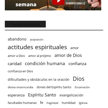
Temas frecuentes
abandono
aceptación
actitudes espirituales
amor
amor de Dios
amor a Dios
amor al prójimo
condición humana
confianza
caridad
confianza en Dios
Dios
dificultades y obstáculos en la oración
dones del Espíritu Santo
divina misericordia
Encarnación
Espíritu Santo
esperanza
evangelización
fe
facultades humanas
humildad
Iglesia
fragilidad