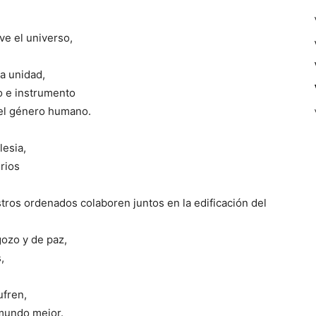
ve el universo,
na unidad,
o e instrumento
del género humano.
lesia,
rios
,
stros ordenados colaboren juntos en la edificación del
gozo y de paz,
,
ufren,
mundo mejor.