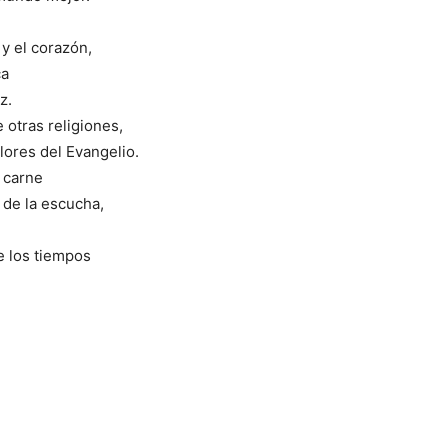
 y el corazón,
ca
z.
 otras religiones,
alores del Evangelio.
o carne
y de la escucha,
e los tiempos