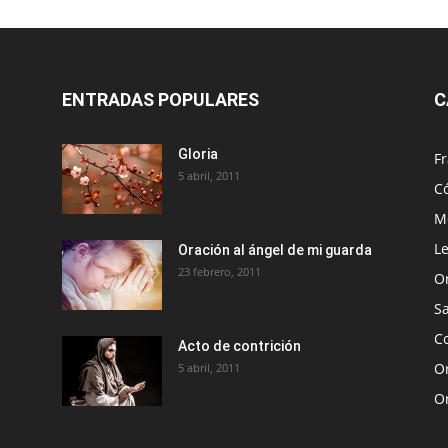
ENTRADAS POPULARES
C
Gloria
Fr
5 abril, 2011
C
Me
Le
Oración al ángel de mi guarda
23 febrero, 2011
O
S
Co
Acto de contrición
Or
5 abril, 2011
O