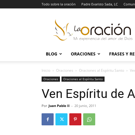
Todo sobre la oración
Padre Evaristo Sada, LC
Comuni
La
Oración
BLOG
ORACIONES
FRASES Y R
Inicio
Oraciones
Oraciones al Espíritu Santo
Ve
Oraciones
Oraciones al Espíritu Santo
Ven Espíritu de 
Por
Juan Pablo II
-
20 junio, 2011