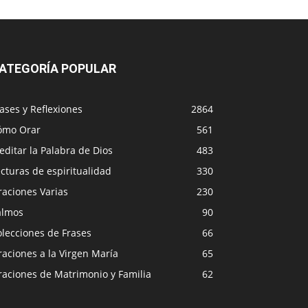
ATEGORÍA POPULAR
ases y Reflexiones
2864
ómo Orar
561
ditar la Palabra de Dios
483
cturas de espiritualidad
330
raciones Varias
230
almos
90
lecciones de Frases
66
aciones a la Virgen María
65
raciones de Matrimonio y Familia
62