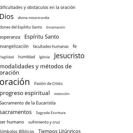
dificultades y obstáculos en la oración
Dios
divina misericordia
dones del Espíritu Santo
Encarnación
Espíritu Santo
esperanza
fe
evangelización
facultades humanas
Jesucristo
humildad
Iglesia
fragilidad
modalidades y métodos de
oración
oración
Pasión de Cristo
progreso espiritual
redención
Sacramento de la Eucaristía
sacramentos
Sagrada Escritura
ser humano
sufrimiento y cruz
Tiempos Litúrgicos
Símbolos Bíblicos