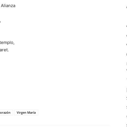
 Alianza
,
 templo,
aret.
corazón
Virgen María