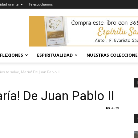
dad orante
Te escuchamos
EFLEXIONES
ESPIRITUALIDAD
NUESTRAS COLECCIONE
ios te salve, María! De Juan Pablo II
aría! De Juan Pablo II
4529