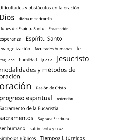
dificultades y obstáculos en la oración
Dios
divina misericordia
dones del Espíritu Santo
Encarnación
Espíritu Santo
esperanza
fe
evangelización
facultades humanas
Jesucristo
humildad
Iglesia
fragilidad
modalidades y métodos de
oración
oración
Pasión de Cristo
progreso espiritual
redención
Sacramento de la Eucaristía
sacramentos
Sagrada Escritura
ser humano
sufrimiento y cruz
Tiempos Litúrgicos
Símbolos Bíblicos