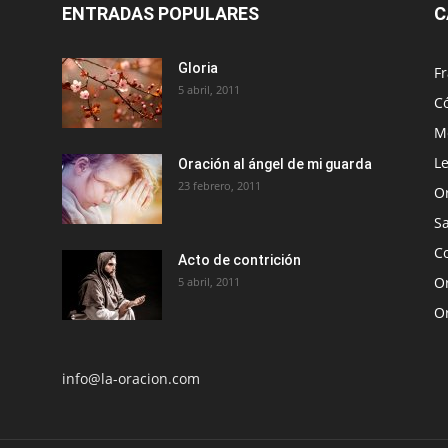
ENTRADAS POPULARES
C
Gloria
Fr
5 abril, 2011
C
Me
Le
Oración al ángel de mi guarda
23 febrero, 2011
O
S
Co
Acto de contrición
Or
5 abril, 2011
O
info@la-oracion.com