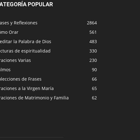
ATEGORÍA POPULAR
ases y Reflexiones
2864
ómo Orar
561
ditar la Palabra de Dios
483
cturas de espiritualidad
330
raciones Varias
230
almos
90
lecciones de Frases
66
aciones a la Virgen María
65
raciones de Matrimonio y Familia
62