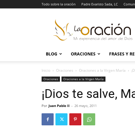
Todo sobre la oración
Padre Evaristo Sada, LC
Comuni
La
Oración
BLOG
ORACIONES
FRASES Y R
Inicio
Oraciones
Oraciones a la Virgen María
¡D
Oraciones
Oraciones a la Virgen María
¡Dios te salve, M
Por
Juan Pablo II
-
26 mayo, 2011