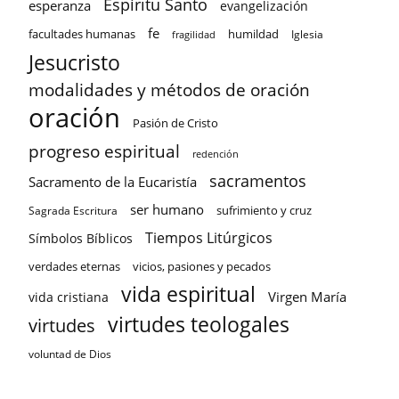
Espíritu Santo
esperanza
evangelización
fe
facultades humanas
humildad
Iglesia
fragilidad
Jesucristo
modalidades y métodos de oración
oración
Pasión de Cristo
progreso espiritual
redención
sacramentos
Sacramento de la Eucaristía
ser humano
sufrimiento y cruz
Sagrada Escritura
Tiempos Litúrgicos
Símbolos Bíblicos
verdades eternas
vicios, pasiones y pecados
vida espiritual
Virgen María
vida cristiana
virtudes teologales
virtudes
voluntad de Dios