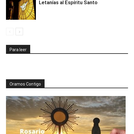
Letanías al Espíritu Santo
Para leer
Oramos Contigo