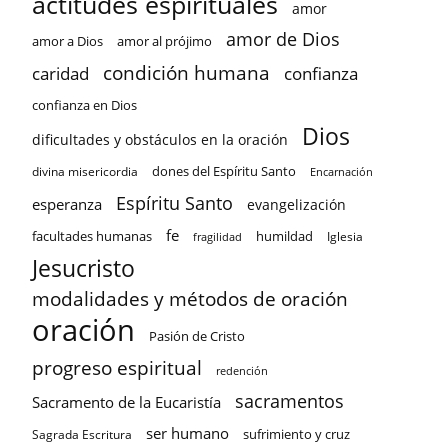
actitudes espirituales
amor
amor de Dios
amor a Dios
amor al prójimo
condición humana
confianza
caridad
confianza en Dios
Dios
dificultades y obstáculos en la oración
dones del Espíritu Santo
divina misericordia
Encarnación
Espíritu Santo
esperanza
evangelización
fe
facultades humanas
humildad
Iglesia
fragilidad
Jesucristo
modalidades y métodos de oración
oración
Pasión de Cristo
progreso espiritual
redención
sacramentos
Sacramento de la Eucaristía
ser humano
sufrimiento y cruz
Sagrada Escritura