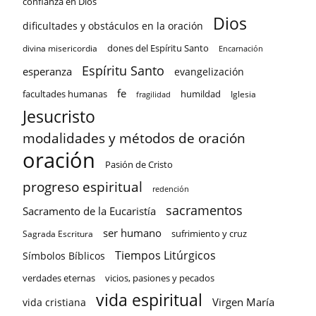
confianza en Dios
Dios
dificultades y obstáculos en la oración
dones del Espíritu Santo
divina misericordia
Encarnación
Espíritu Santo
esperanza
evangelización
fe
facultades humanas
humildad
Iglesia
fragilidad
Jesucristo
modalidades y métodos de oración
oración
Pasión de Cristo
progreso espiritual
redención
sacramentos
Sacramento de la Eucaristía
ser humano
sufrimiento y cruz
Sagrada Escritura
Tiempos Litúrgicos
Símbolos Bíblicos
verdades eternas
vicios, pasiones y pecados
vida espiritual
Virgen María
vida cristiana