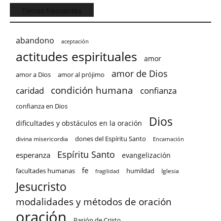
Temas frecuentes
abandono
aceptación
actitudes espirituales
amor
amor de Dios
amor a Dios
amor al prójimo
condición humana
confianza
caridad
confianza en Dios
Dios
dificultades y obstáculos en la oración
dones del Espíritu Santo
divina misericordia
Encarnación
Espíritu Santo
esperanza
evangelización
fe
facultades humanas
humildad
Iglesia
fragilidad
Jesucristo
modalidades y métodos de oración
oración
Pasión de Cristo